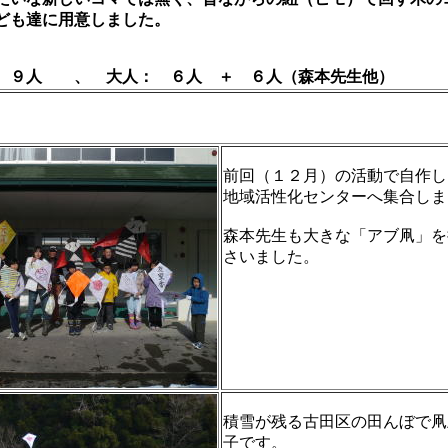
ども達に用意しました。
 ９人 、 大人： ６人 ＋ ６人（森本先生他）
前回（１２月）の活動で自作し
地域活性化センターへ集合しま
森本先生も大きな「アブ凧」を
さいました。
積雪が残る古田区の田んぼで凧
子です。