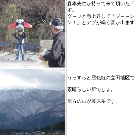
森本先生が持って来て頂いた「
す。
グ～ッと急上昇して「ブ～～ン
ン！」とアブが鳴く音が出ます
うっすらと雪化粧の立田地区で
素晴らしい所でしょ。
前方の山が藤原岳です。