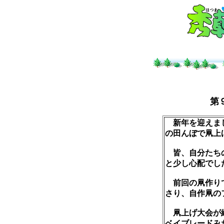
第
新年を迎えまし
の田んぼで凧上
皆、自分たちの
と少し心配でし
前回の凧作りで
さり、自作凧の
凧上げ大会が終
ベイブレードみ