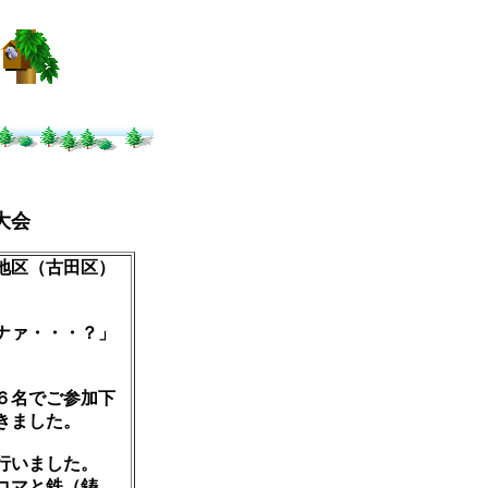
大会
地区（古田区）
ナァ・・・？」
６名でご参加下
きました。
行いました。
コマと鉄（鋳