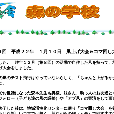
９回 平成２２年 １月１０日 凧上げ大会＆コマ回し
た。 昨年１２月（第８回）の活動で自作した凧を持って、
げ大会をしました。
凧のテスト飛行はやっていないらしく、「ちゃんと上がるか
た。
お世話になった森本先生も奥様、妹さん、助っ人のお友達と
フォロー（子ども達の凧の調整）や「アブ凧」の実演をして頂
了した後は、地域活性化センターに戻り「コマ回し大会」を
たいな新しいコマでは無く、昔ながらの紐（ヒモ）で回す木の