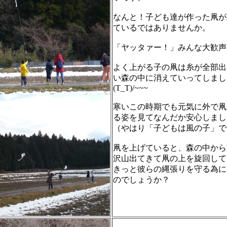
なんと！子ども達が作った凧が
ているではありませんか。
「ヤッタァー！」みんな大歓声
よく上がる子の凧は糸が全部出
い森の中に消えていってしま
(T_T)/~~~
寒いこの時期でも元気に外で凧
る姿を見てなんだか安心しまし
（やはり「子どもは風の子」で
凧を上げていると、森の中から
沢山出てきて凧の上を旋回して
きっと彼らの縄張りを守る為に
のでしょうか？