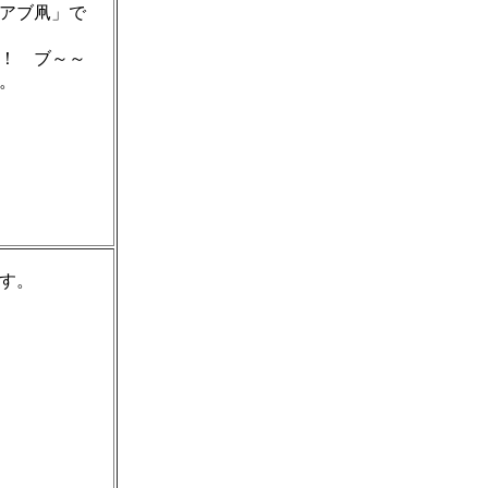
アブ凧」で
！ ブ～～
。
す。