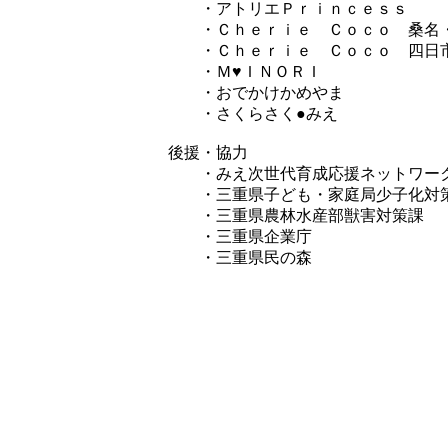
・アトリエＰｒｉｎｃｅｓｓ
・Ｃｈｅｒｉｅ Ｃｏｃｏ 桑名
・Ｃｈｅｒｉｅ Ｃｏｃｏ 四日
・Ｍ♥ＩＮＯＲＩ
・おでかけかめやま
・さくらさく●みえ
後援・協力
・みえ次世代育成応援ネットワー
・三重県子ども・家庭局少子化対
・三重県農林水産部獣害対策課
・三重県企業庁
・三重県民の森