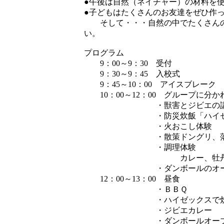
●午後は自然（ネイチャー）の材料を
●子どもはたくさんのお友達をぜひ作
そして・・・自然の中でたくさんの
い。
プログラム
9：00～9：30 受付
9：30～9：45 入校式
9：45～10：00 アイスブレーク
10：00～12：00 グループに分か
・獣害とジビエの講義、ワ
・防災炊飯「ハイゼック
・火おこし体験
・散策ドングリ、落ち葉拾
・調理体験
カレー、牡丹汁、ＢＢ
・ダンボールのオーブン
12：00～13：00 昼食
・ＢＢＱ
・ハイゼックスで炊い
・ジビエカレー
・ダンボールオーブンで