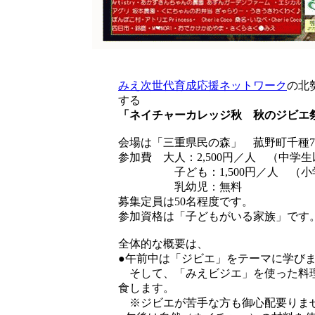
みえ次世代育成応援ネットワーク
の北
する
「ネイチャーカレッジ秋 秋のジビエ
会場は「三重県民の森」 菰野町千種718
参加費 大人：2,500円／人 （中学
子ども：1,500円／人 （小
乳幼児：無料
募集定員は50名程度です。
参加資格は「子どもがいる家族」です
全体的な概要は、
●午前中は「ジビエ」をテーマに学び
そして、「みえビジエ」を使った料理
食します。
※ジビエが苦手な方も御心配要りま