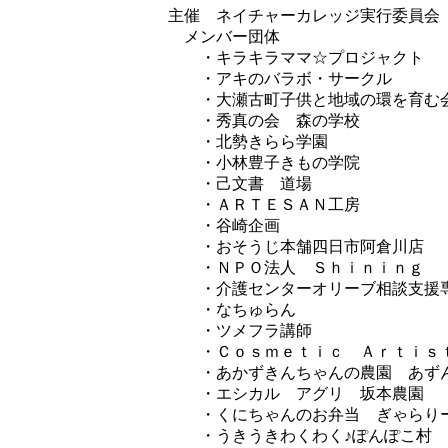
主催 ネイチャーカレッジ実行委員会
メンバー団体
・キラキラママ☆プロジャクト
・アキのバラボ・サークル
・大瀬古町子供と地域の環を育む
・秀真の会 森の学校
・北勢きらら学園
・小林豊子きもの学院
・己文書 道場
・ＡＲＴＥＳＡＮ工房
・谷崎企画
・おそうじ本舗四日市阿倉川店
・ＮＰＯ法人 Ｓｈｉｎｉｎｇ
・介護センターオリーブ相談支援
・なちゅらん
・ツメフラ講師
・Ｃｏｓｍｅｔｉｃ Ａｒｔｉｓ
・あかずきんちゃんの農園 あずん
・エシカル アグリ 坂本農園
・くにちゃんのお弁当 ぎゃらり
・うきうきわくわく♪ぽんぽこ村