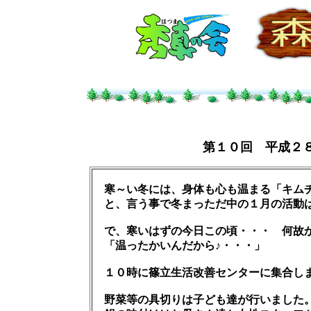
第１０回 平成２
寒～い冬には、身体も心も温まる「キムチ
と、言う事で冬まっただ中の１月の活動
で、寒いはずの今日この頃・・・ 何故か
「温ったかいんだから♪・・・」
１０時に篠立生活改善センターに集合し
野菜等の具切りは子ども達が行いました