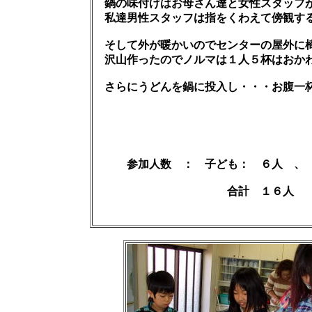
鍋の味付けはお母さん達と女性スタッフ
私達男性スタッフは指をくわえて傍観するだけ
そして外が暖かいのでセンターの屋外に椅
沢山作ったのでノルマは１人５杯はおか
さらにうどんを鍋に投入し・・・お腹一
参加人数 ： 子ども： ６人 、 保
合計 １６人