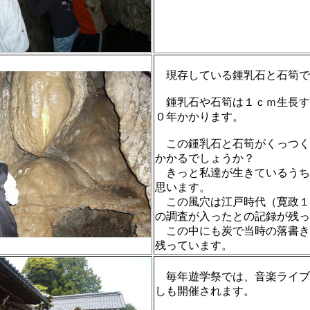
現存している鍾乳石と石筍で
鍾乳石や石筍は１ｃｍ生長す
０年かかります。
この鍾乳石と石筍がくっつく
かかるでしょうか？
きっと私達が生きているうち
思います。
この風穴は江戸時代（寛政１
の調査が入ったとの記録が残っ
この中にも炭で当時の落書き
残っています。
毎年遊学祭では、音楽ライブ
しも開催されます。