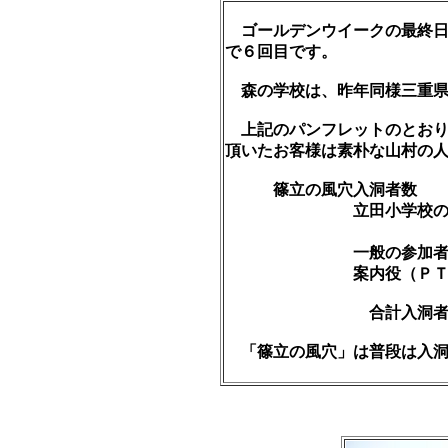
ゴールデンウイークの最終日
で６回目です。
森の学校は、昨年同様三重県
上記のパンフレットのとおり
頂いたお客様は素朴な山村の
篠立の風穴入洞者数
立田小学校の児童
その保護者
一般の参加者
案内役（ＰＴＡ会長、副
合計入洞者数：
「篠立の風穴」は普段は入洞