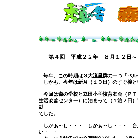
第４回 平成２２年 ８月１２日～
毎年、この時期は３大流星群の一つ「ペル
しかも、今年は新月（１０日）のすぐ後と
今回は森の学校と立田小学校育友会（ＰＴ
生活改善センター）に泊まって（１泊２日）
動
でした。
しかぁ～し・・・ しかぁ～し・・・ 台
い・・・