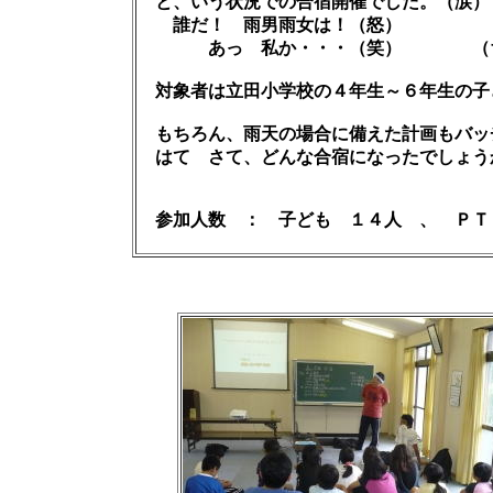
と、いう状況での合宿開催でした。
誰だ！ 雨男雨女は！（怒）
あっ 私か・・・（笑） （ちなみ
対象者は立田小学校の４年生～６年生の子
もちろん、雨天の場合に備えた計画もバッ
はて さて、どんな合宿になったでしょう
参加人数 ： 子ども １４人 、 ＰＴ