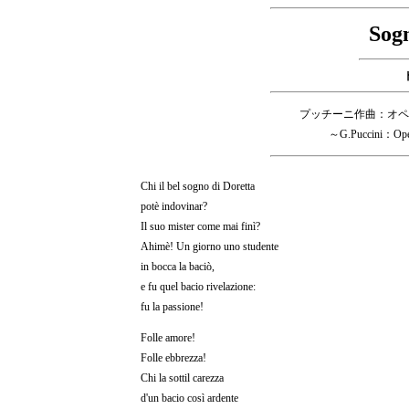
Sogn
プッチーニ作曲：オペ
～G.Puccini：Oper
Chi il bel sogno di Doretta
potè indovinar?
Il suo mister come mai finì?
Ahimè! Un giorno uno studente
in bocca la baciò,
e fu quel bacio rivelazione:
fu la passione!
Folle amore!
Folle ebbrezza!
Chi la sottil carezza
d'un bacio così ardente