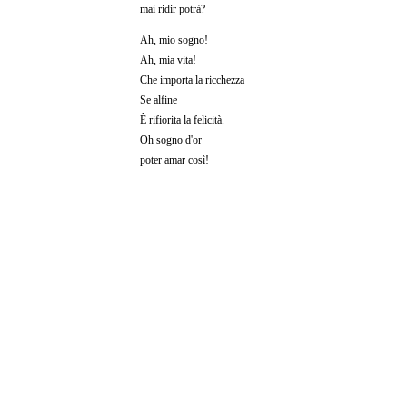
mai ridir potrà?
Ah, mio sogno!
Ah, mia vita!
Che importa la ricchezza
Se alfine
È rifiorita la felicità.
Oh sogno d'or
poter amar così!