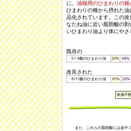
に、
油糧用のひまわりの種
ひまわりの種から摂れた油
品化されています。この改
なたね油に近い脂肪酸の割
いひまわり油より体にやさ
既存の
ﾘﾉｰﾙ酸のひまわり油
20%
69%
改良された
ｵﾚｲﾝ酸のひまわり油
65%
26%
単価不
また、これらの脂肪酸には血中