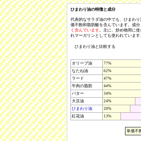
ひまわり油の特徴と成分
代表的なサラダ油の中でも、ひまわり
価不飽和脂肪酸を含んでいます。成分
く含んでいます
。主に、炒め物用に使
れマーガリンとしても使われています
ひまわり油と比較する
オリーブ油
77%
なたね油
62%
ラード
47%
牛肉の脂肪
44%
バター
34%
大豆油
24%
ひまわり油
20%
紅花油
13%
単価不